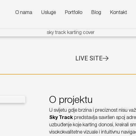
O nama
Usluge
Portfolio
Blog
Kontakt
LIVE SITE
O projektu
U svijetu gdje brzina i preciznost nisu va
Sky Track
predstavlja savršen spoj adre
uzbuđenje koje karting donosi, kreirali smo
visokokvalitetne vizuale i intuitivnu navi