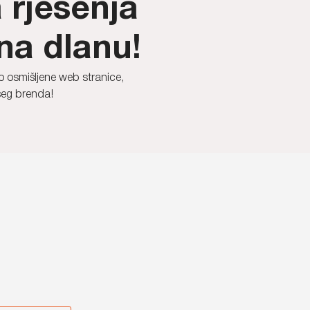
 rješenja
 na dlanu!
o osmišljene web stranice,
ašeg brenda!