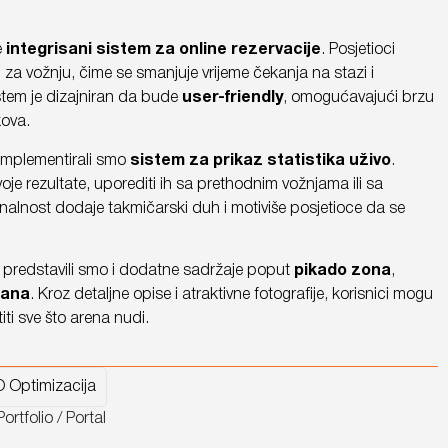
e
integrisani sistem za online rezervacije
. Posjetioci
za vožnju, čime se smanjuje vrijeme čekanja na stazi i
stem je dizajniran da bude
user-friendly
, omogućavajući brzu
kova.
 implementirali smo
sistem za prikaz statistika uživo
.
je rezultate, uporediti ih sa prethodnim vožnjama ili sa
nalnost dodaje takmičarski duh i motiviše posjetioce da se
, predstavili smo i dodatne sadržaje poput
pikado zona
,
rana
. Kroz detaljne opise i atraktivne fotografije, korisnici mogu
titi sve što arena nudi.
 Optimizacija
Portfolio / Portal