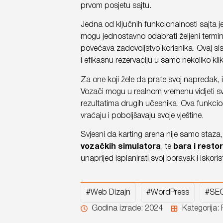
prvom posjetu sajtu.
Jedna od ključnih funkcionalnosti sajta j
mogu jednostavno odabrati željeni termin 
povećava zadovoljstvo korisnika. Ovaj si
i efikasnu rezervaciju u samo nekoliko kli
Za one koji žele da prate svoj napredak,
Vozači mogu u realnom vremenu vidjeti svo
rezultatima drugih učesnika. Ova funkcio
vraćaju i poboljšavaju svoje vještine.
Svjesni da karting arena nije samo staza
vozačkih simulatora
, te
bara i resto
unaprijed isplanirati svoj boravak i iskoris
#Web Dizajn
#WordPress
#SEO
Godina izrade: 2024
Kategorija: