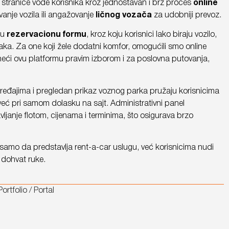
 stranice vode korisnika kroz jednostavan i brz proces
online
jivanje vozila ili angažovanje
ličnog vozača
za udobniji prevoz.
nu
rezervacionu formu
, kroz koju korisnici lako biraju vozilo,
aka. Za one koji žele dodatni komfor, omogućili smo online
ineći ovu platformu pravim izborom i za poslovna putovanja,
ređajima i pregledan prikaz voznog parka pružaju korisnicima
eć pri samom dolasku na sajt. Administrativni panel
anje flotom, cijenama i terminima, što osigurava brzo
samo da predstavlja rent-a-car uslugu, već korisnicima nudi
 dohvat ruke.
Portfolio / Portal