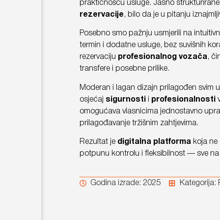
praktičnošću usluge. Jasno strukturirane
rezervacije
, bilo da je u pitanju iznajml
Posebno smo pažnju usmjerili na intuitiv
termin i dodatne usluge, bez suvišnih kor
rezervaciju
profesionalnog vozača
, č
transfere i posebne prilike.
Moderan i lagan dizajn prilagođen svim u
osjećaj
sigurnosti
i
profesionalnosti
v
omogućava vlasnicima jednostavno upravlj
prilagođavanje tržišnim zahtjevima.
Rezultat je
digitalna platforma
koja ne 
potpunu kontrolu i fleksibilnost — sve na
Godina izrade: 2025
Kategorija: