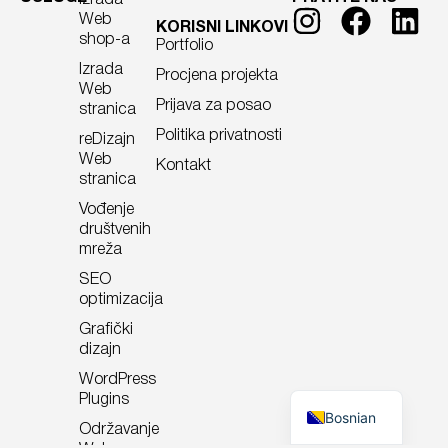
Izrada
Web
KORISNI LINKOVI
shop-a
Portfolio
Izrada
Procjena projekta
Web
Prijava za posao
stranica
Politika privatnosti
reDizajn
Web
Kontakt
stranica
Vođenje
društvenih
mreža
SEO
optimizacija
Grafički
dizajn
WordPress
German
Plugins
Bosnian
Održavanje