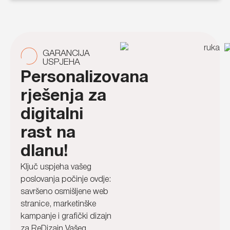
GARANCIJA
USPJEHA
Personalizovana
rješenja za
digitalni
rast na
dlanu!
Ključ uspjeha vašeg
poslovanja počinje ovdje:
savršeno osmišljene web
stranice, marketinške
kampanje i grafički dizajn
za ReDizajn Vašeg