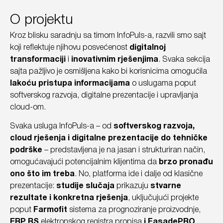
O projektu
Kroz blisku saradnju sa timom InfoPuls-a, razvili smo sajt
koji reflektuje njihovu posvećenost
digitalnoj
transformaciji
i
inovativnim rješenjima
. Svaka sekcija
sajta pažljivo je osmišljena kako bi korisnicima omogućila
lakoću pristupa informacijama
o uslugama poput
softverskog razvoja, digitalne prezentacije i upravljanja
cloud-om.
Svaka usluga InfoPuls-a – od
softverskog razvoja,
cloud rješenja i digitalne prezentacije do tehničke
podrške
– predstavljena je na jasan i strukturiran način,
omogućavajući potencijalnim klijentima da
brzo pronađu
ono što im treba
. No, platforma ide i dalje od klasične
prezentacije:
studije slučaja
prikazuju
stvarne
rezultate i konkretna rješenja
, uključujući projekte
poput
Farmofit
sistema za prognoziranje proizvodnje,
ERP RS
elektronskog registra propisa
i FasadePRO