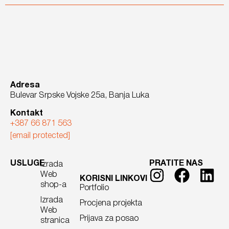
Adresa
Bulevar Srpske Vojske 25a, Banja Luka
Kontakt
+387 66 871 563
[email protected]
USLUGE
PRATITE NAS
Izrada
Web
KORISNI LINKOVI
shop-a
Portfolio
Izrada
Procjena projekta
Web
Prijava za posao
stranica