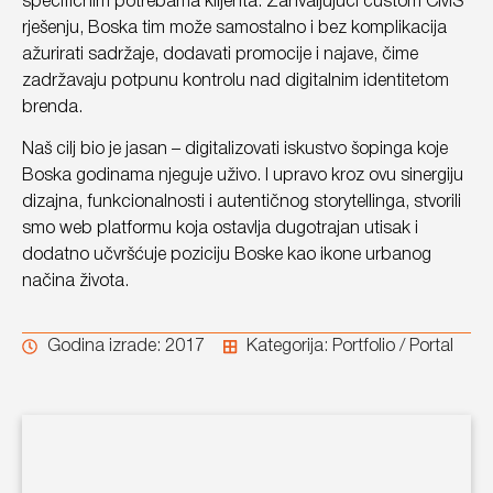
specifičnim potrebama klijenta. Zahvaljujući custom CMS
rješenju, Boska tim može samostalno i bez komplikacija
ažurirati sadržaje, dodavati promocije i najave, čime
zadržavaju potpunu kontrolu nad digitalnim identitetom
brenda.
Naš cilj bio je jasan – digitalizovati iskustvo šopinga koje
Boska godinama njeguje uživo. I upravo kroz ovu sinergiju
dizajna, funkcionalnosti i autentičnog storytellinga, stvorili
smo web platformu koja ostavlja dugotrajan utisak i
dodatno učvršćuje poziciju Boske kao ikone urbanog
načina života.
Godina izrade: 2017
Kategorija:
Portfolio / Portal