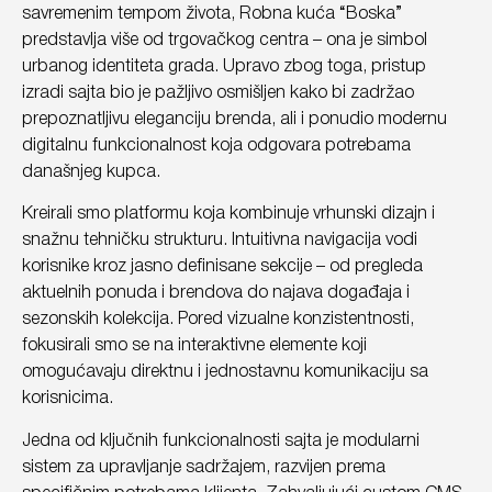
savremenim tempom života, Robna kuća “Boska”
predstavlja više od trgovačkog centra – ona je simbol
urbanog identiteta grada. Upravo zbog toga, pristup
izradi sajta bio je pažljivo osmišljen kako bi zadržao
prepoznatljivu eleganciju brenda, ali i ponudio modernu
digitalnu funkcionalnost koja odgovara potrebama
današnjeg kupca.
Kreirali smo platformu koja kombinuje vrhunski dizajn i
snažnu tehničku strukturu. Intuitivna navigacija vodi
korisnike kroz jasno definisane sekcije – od pregleda
aktuelnih ponuda i brendova do najava događaja i
sezonskih kolekcija. Pored vizualne konzistentnosti,
fokusirali smo se na interaktivne elemente koji
omogućavaju direktnu i jednostavnu komunikaciju sa
korisnicima.
Jedna od ključnih funkcionalnosti sajta je modularni
sistem za upravljanje sadržajem, razvijen prema