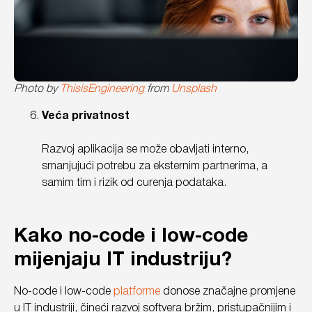
Photo by
ThisisEngineering
from
Unsplash
Veća privatnost
Razvoj aplikacija se može obavljati interno,
smanjujući potrebu za eksternim partnerima, a
samim tim i rizik od curenja podataka.
Kako no-code i low-code
mijenjaju IT industriju?
No-code i low-code
platforme
donose značajne promjene
u IT industriji, čineći razvoj softvera bržim, pristupačnijim i