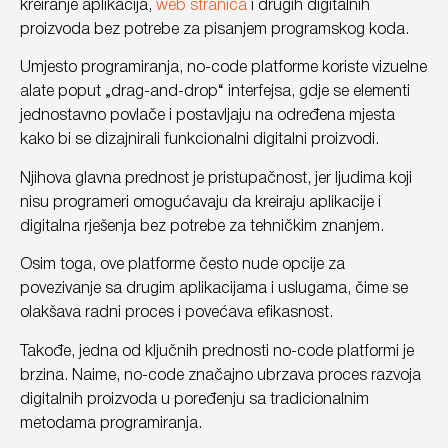
kreiranje aplikacija,
web stranica
i drugih digitalnih
proizvoda bez potrebe za pisanjem programskog koda.
Umjesto programiranja, no-code platforme koriste vizuelne
alate poput „drag-and-drop“ interfejsa, gdje se elementi
jednostavno povlače i postavljaju na određena mjesta
kako bi se dizajnirali funkcionalni digitalni proizvodi.
Njihova glavna prednost je pristupačnost, jer ljudima koji
nisu programeri omogućavaju da kreiraju aplikacije i
digitalna rješenja bez potrebe za tehničkim znanjem.
Osim toga, ove platforme često nude opcije za
povezivanje sa drugim aplikacijama i uslugama, čime se
olakšava radni proces i povećava efikasnost.
Takođe, jedna od ključnih prednosti no-code platformi je
brzina. Naime, no-code značajno ubrzava proces razvoja
digitalnih proizvoda u poređenju sa tradicionalnim
metodama programiranja.