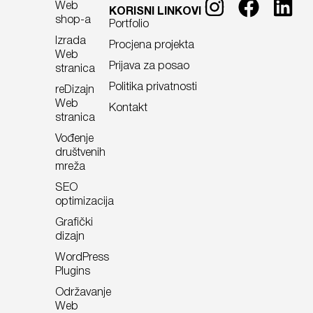
Web
KORISNI LINKOVI
zahtijevaju visok nivo stručnosti, tehničkog znanja i
shop-a
Portfolio
iskustva koje samo programeri mogu imati.
Izrada
Procjena projekta
Web
Ovi alati su korisni za brz razvoj prototipova ili osnovnih
Prijava za posao
stranica
aplikacija, ali kada su u pitanju zahtjevne funkcionalnosti,
Politika privatnosti
napredni algoritmi, sigurnosni protokoli ili optimizacija
reDizajn
Web
performansi, uloga programera ostaje nezamjenjiva.
Kontakt
stranica
Vođenje
društvenih
mreža
SEO
optimizacija
Grafički
dizajn
WordPress
Plugins
Održavanje
Web