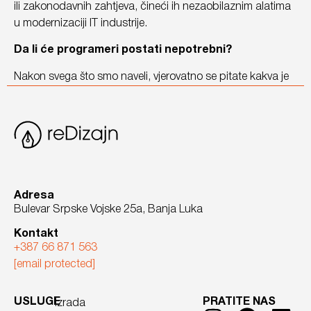
ili zakonodavnih zahtjeva, čineći ih nezaobilaznim alatima
u modernizaciji IT industrije.
Da li će programeri postati nepotrebni?
Nakon svega što smo naveli, vjerovatno se pitate kakva je
budućnost programiranja i da li će programeri postati
nepotrebni.
Na prvi pogled, moglo bi se činiti da će no-code i low-
code alati značajno smanjiti potrebu za programerima, ali
stvarnost je daleko kompleksnija.
Adresa
Naime, programeri posjeduju specifična znanja i vještine
Bulevar Srpske Vojske 25a, Banja Luka
koje ove tehnologije ne mogu u potpunosti zamijeniti, bez
obzira na to koliko sofisticirane postanu.
Kontakt
+387 66 871 563
No-code i low-code platforme zaista omogućavaju
[email protected]
širokom krugu korisnika da razviju jednostavne aplikacije
bez opširnog tehničkog znanja. Međutim, složeni
USLUGE
PRATITE NAS
Izrada
softverski sistemi i projekti sa specifičnim potrebama