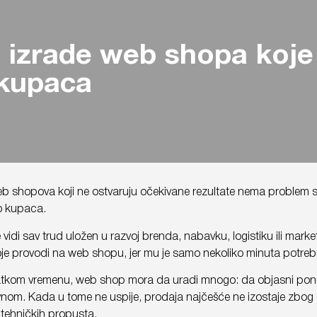
 izrade web shopa koje 
 kupaca
b shopova koji ne ostvaruju očekivane rezultate nema problem sa
o kupaca.
vidi sav trud uložen u razvoj brenda, nabavku, logistiku ili mark
je provodi na web shopu, jer mu je samo nekoliko minuta potrebno d
tkom vremenu, web shop mora da uradi mnogo: da objasni ponudu,
nom. Kada u tome ne uspije, prodaja najčešće ne izostaje zbog ci
i tehničkih propusta.