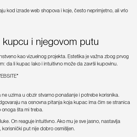
ju kod izrade web shopova i koje, često neprimjetno, ali vrlo
 o kupcu i njegovom putu
stveno kao vizuelnog projekta. Estetika je važna zbog prvog
lem: da li kupac lako i intuitivno može da završi kupovinu.
a ne uzima u obzir stvarno ponašanje i potrebe korisnika.
odgovaraju na osnovna pitanja koja kupac ima čim se stranica
o onoga šta mi treba.
luke. On reaguje intuitivno. Ako mu je sve jasno, nastavlja
, korisnički put nije dobro osmišljen.