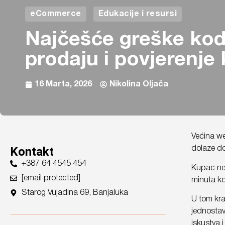
eCommerce
Edukacije i resursi
Najčešće greške kod
prodaju i povjerenje
16 Marta, 2026
Nikolina Oljača
Većina we
Kontakt
dolaze d
+387 64 4545 454
Kupac ne 
[email protected]
minuta ko
Starog Vujadina 69, Banjaluka
U tom kra
jednostav
iskustva 