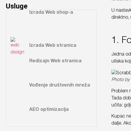
Usluge
U nastavk
Izrada Web shop-a
direktno, 
1. F
Izrada Web stranica
Jedna od 
Redizajn Web stranica
utiska koj
Photo by
Vođenje društvenih mreža
Problem n
Tada dobi
učita: gd
AEO optimizacija
Kupac ne a
dalje. Ako