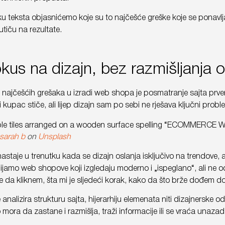
u teksta objasnićemo koje su to najčešće greške koje se ponavlja
utiču na rezultate.
okus na dizajn, bez razmišljanja
najčešćih grešaka u izradi web shopa je posmatranje sajta prven
i kupac stiče, ali lijep dizajn sam po sebi ne rješava ključni prob
sarah b
on
Unsplash
astaje u trenutku kada se dizajn oslanja isključivo na trendove, 
jamo web shopove koji izgledaju moderno i „ispeglano“, ali ne 
je da kliknem, šta mi je sljedeći korak, kako da što brže dođem d
nalizira strukturu sajta, hijerarhiju elemenata niti dizajnerske od
 mora da zastane i razmišlja, traži informacije ili se vraća unazad