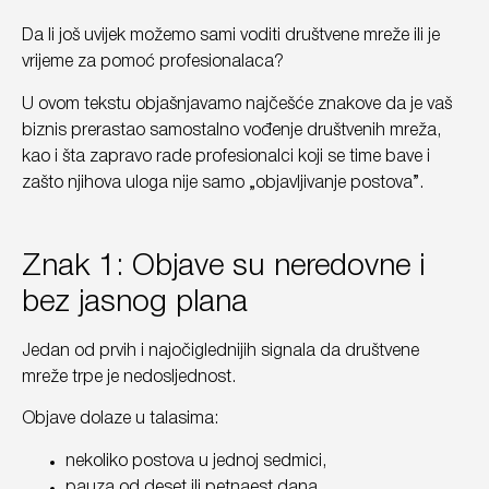
Da li još uvijek možemo sami voditi društvene mreže ili je
vrijeme za pomoć profesionalaca?
U ovom tekstu objašnjavamo najčešće znakove da je vaš
biznis prerastao samostalno vođenje društvenih mreža,
kao i šta zapravo rade profesionalci koji se time bave i
zašto njihova uloga nije samo „objavljivanje postova”.
Znak 1: Objave su neredovne i
bez jasnog plana
Jedan od prvih i najočiglednijih signala da društvene
mreže trpe je nedosljednost.
Objave dolaze u talasima:
nekoliko postova u jednoj sedmici,
pauza od deset ili petnaest dana,