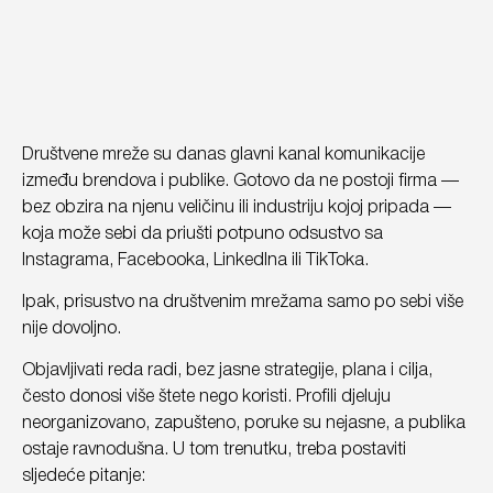
Društvene mreže su danas glavni kanal komunikacije
između brendova i publike. Gotovo da ne postoji firma —
bez obzira na njenu veličinu ili industriju kojoj pripada —
koja može sebi da priušti potpuno odsustvo sa
Instagrama, Facebooka, LinkedIna ili TikToka.
Ipak, prisustvo na društvenim mrežama samo po sebi više
nije dovoljno.
Objavljivati reda radi, bez jasne strategije, plana i cilja,
često donosi više štete nego koristi. Profili djeluju
neorganizovano, zapušteno, poruke su nejasne, a publika
ostaje ravnodušna. U tom trenutku, treba postaviti
sljedeće pitanje: