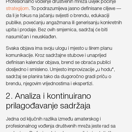
Profesionalno vođenje društvenih mreža uvijek počinje
strategijom
. To podrazumijeva jasno definisane ciljeve —
da li je fokus na jačanju svijesti o brendu, edukaciji
publike, povećanju angažmana ili generisanju konkretnih
upita i prodaje. Bez ovih smjernica, sadržaj će biti
nasumičan i neusklađen.
Svaka objava ima svoju ulogu i mjesto u širem planu
komunikacije. Kroz sadržajne stubove i unaprijed
definisan kalendar objava, brend se obraća publici
dosljedno i smisleno. Umjesto improvizacije „u hodu“,
sadržaj se planira tako da dugoročno gradi priču o
brendu, njegovim vrijednostima i ekspertizi.
2. Analiza i kontinuirano
prilagođavanje sadržaja
Jedna od ključnih razlika između amaterskog i
profesionalnog vođenja društvenih mreža jeste rad sa