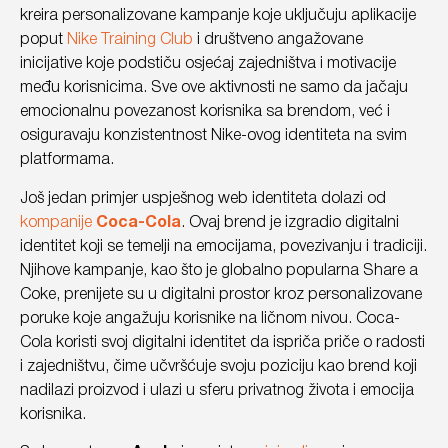
kreira personalizovane kampanje koje uključuju aplikacije
poput
Nike Training Club
i društveno angažovane
inicijative koje podstiču osjećaj zajedništva i motivacije
među korisnicima. Sve ove aktivnosti ne samo da jačaju
emocionalnu povezanost korisnika sa brendom, već i
osiguravaju konzistentnost Nike-ovog identiteta na svim
platformama.
Još jedan primjer uspješnog web identiteta dolazi od
kompanije
Coca-Cola
. Ovaj brend je izgradio digitalni
identitet koji se temelji na emocijama, povezivanju i tradiciji.
Njihove kampanje, kao što je globalno popularna Share a
Coke, prenijete su u digitalni prostor kroz personalizovane
poruke koje angažuju korisnike na ličnom nivou. Coca-
Cola koristi svoj digitalni identitet da ispriča priče o radosti
i zajedništvu, čime učvršćuje svoju poziciju kao brend koji
nadilazi proizvod i ulazi u sferu privatnog života i emocija
korisnika.