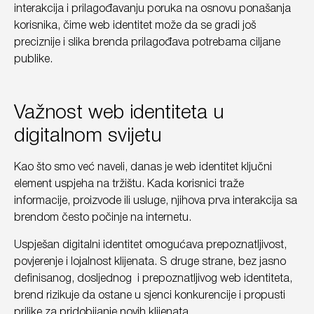
interakcija i prilagođavanju poruka na osnovu ponašanja
korisnika, čime web identitet može da se gradi još
preciznije i slika brenda prilagođava potrebama ciljane
publike.
Važnost web identiteta u
digitalnom svijetu
Kao što smo već naveli, danas je web identitet ključni
element uspjeha na tržištu. Kada korisnici traže
informacije, proizvode ili usluge, njihova prva interakcija sa
brendom često počinje na internetu.
Uspješan digitalni identitet omogućava prepoznatljivost,
povjerenje i lojalnost klijenata. S druge strane, bez jasno
definisanog, dosljednog i prepoznatljivog web identiteta,
brend rizikuje da ostane u sjenci konkurencije i propusti
prilike za pridobijanje novih klijenata.