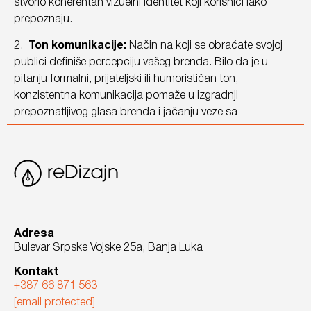
stvorio koherentan vizuelni identitet koji korisnici lako
prepoznaju.
2.
Ton komunikacije:
Način na koji se obraćate svojoj
publici definiše percepciju vašeg brenda. Bilo da je u
pitanju formalni, prijateljski ili humorističan ton,
konzistentna komunikacija pomaže u izgradnji
prepoznatljivog glasa brenda i jačanju veze sa
korisnicima.
3.
Korisničko iskustvo (UX):
Intuitivan, estetski
privlačan i responzivan dizajn web sajta neophodan je za
zadržavanje pažnje korisnika. Dobar UX direktno utiče na
povjerenje koje korisnici imaju u vaš brend, dok negativno
iskustvo može brzo odbiti potencijalne klijente.
Adresa
Bulevar Srpske Vojske 25a, Banja Luka
4.
Autentičnost:
Sadržaj koji dijelite mora biti autentičan
i odražavati vrijednosti vašeg brenda. Transparentnost i
Kontakt
dosljednost u vrijednostima koje promovišete grade
+387 66 871 563
povjerenje i privlače lojalne pratioce koji se povezuju sa
[email protected]