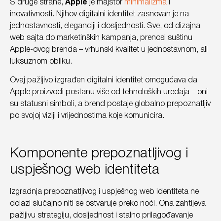
S druge strane,
Apple
je majstor
minimalizma
i
inovativnosti. Njihov digitalni identitet zasnovan je na
jednostavnosti, eleganciji i dosljednosti. Sve, od dizajna
web sajta do marketinških kampanja, prenosi suštinu
Apple-ovog brenda – vrhunski kvalitet u jednostavnom, ali
luksuznom obliku.
Ovaj pažljivo izgrađen digitalni identitet omogućava da
Apple proizvodi postanu više od tehnoloških uređaja – oni
su statusni simboli, a brend postaje globalno prepoznatljiv
po svojoj viziji i vrijednostima koje komunicira.
Komponente prepoznatljivog i
uspješnog web identiteta
Izgradnja prepoznatljivog i uspješnog web identiteta ne
dolazi slučajno niti se ostvaruje preko noći. Ona zahtijeva
pažljivu strategiju, dosljednost i stalno prilagođavanje