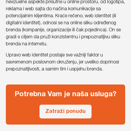
nevizuelne aspekte prisutne u online prostoru, od logotipa,
reklama i web sajta do načina komunikacije sa
potencijalnim klijentima. Kraće rečeno, web identitet (ili
digitalni identitet), odnosi se na online sliku određenog
brenda (kompanije, organizacije ili čak pojedinca). On se
gradi s ciljem da pruži konzistentnu i prepoznatljivu sliku
brenda na internetu.
Upravo web identitet postaje sve važniji faktor u
savremenom poslovnom okruženju, jer uveliko doprinosi
prepoznatljivosti, a samim tim i uspjehu brenda.
Potrebna Vam je naša usluga?
Zatraži ponudu