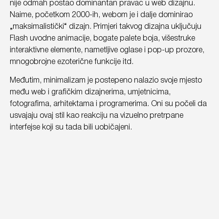
nije odmah postao dominantan pravac u web dizajnu.
Naime, početkom 2000-ih, webom je i dalje dominirao
„maksimalistički“ dizajn. Primjeri takvog dizajna uključuju
Flash uvodne animacije, bogate palete boja, višestruke
interaktivne elemente, nametljive oglase i pop-up prozore,
mnogobrojne ezoterične funkcije itd.
Međutim, minimalizam je postepeno nalazio svoje mjesto
među web i grafičkim dizajnerima, umjetnicima,
fotografima, arhitektama i programerima. Oni su počeli da
usvajaju ovaj stil kao reakciju na vizuelno pretrpane
interfejse koji su tada bili uobičajeni.