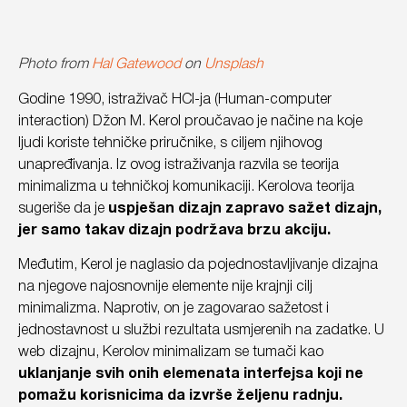
Photo from
Hal Gatewood
on
Unsplash
Godine 1990, istraživač HCI-ja (Human-computer
interaction) Džon M. Kerol proučavao je načine na koje
ljudi koriste tehničke priručnike, s ciljem njihovog
unapređivanja. Iz ovog istraživanja razvila se teorija
minimalizma u tehničkoj komunikaciji. Kerolova teorija
sugeriše da je
uspješan dizajn zapravo sažet dizajn,
jer samo takav dizajn podržava brzu akciju.
Međutim, Kerol je naglasio da pojednostavljivanje dizajna
na njegove najosnovnije elemente nije krajnji cilj
minimalizma. Naprotiv, on je zagovarao sažetost i
jednostavnost u službi rezultata usmjerenih na zadatke. U
web dizajnu, Kerolov minimalizam se tumači kao
uklanjanje svih onih elemenata interfejsa koji ne
pomažu korisnicima da izvrše željenu radnju.