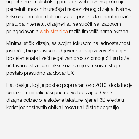
uspjeha minimalističkog pristupa web dizajnu je širenje
pametnih mobilnih uređaja i responzivnog dizajna. Naime,
kako su pametni telefoni i tableti postali dominantan način
pristupa internetu, dizajneri su se suočili sa izazovom
prilagođavanja
web stranica
različitim veličinama ekrana.
Minimalistički dizajn, sa svojim fokusom na jednostavnost i
jasnoću, bio je savršen odgovor na ovaj izazov. Smanjen
broj elemenata i veći negativan prostor omogućili su brže
učitavanje stranica i lakše snalaženje korisnika, što je
postalo presudno za dobar UX.
Flat design, koji je postao popularan oko 2010, dodatno je
osnažio minimalistički pristup web dizajnu. Ovaj stil
dizajna odbacio je složene teksture, sjene i 3D efekte u
korist jednostavnih oblika i tekstura i čiste tipografije.