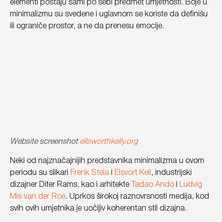
elementi postaju sami po sebi predmet umjetnosti. Boje u
minimalizmu su svedene i uglavnom se koriste da definišu
ili ograniče prostor, a ne da prenesu emocije.
Website screenshot
ellsworthkelly.org
Neki od najznačajnijih predstavnika minimalizma u ovom
periodu su slikari
Frenk Stela
i
Elsvort Keli
, industrijski
dizajner Diter Rams, kao i arhitekte
Tadao Ando
i
Ludvig
Mis van der Roe
. Uprkos širokoj raznovrsnosti medija, kod
svih ovih umjetnika je uočljiv koherentan stil dizajna.