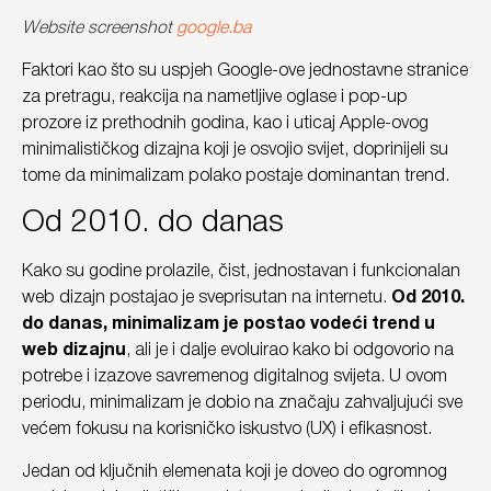
Website screenshot
google.ba
Faktori kao što su uspjeh Google-ove jednostavne stranice
za pretragu, reakcija na nametljive oglase i pop-up
prozore iz prethodnih godina, kao i uticaj Apple-ovog
minimalističkog dizajna koji je osvojio svijet, doprinijeli su
tome da minimalizam polako postaje dominantan trend.
Od 2010. do danas
Kako su godine prolazile, čist, jednostavan i funkcionalan
web dizajn postajao je sveprisutan na internetu.
Od 2010.
do danas, minimalizam je postao vodeći trend u
web dizajnu
, ali je i dalje evoluirao kako bi odgovorio na
potrebe i izazove savremenog digitalnog svijeta. U ovom
periodu, minimalizam je dobio na značaju zahvaljujući sve
većem fokusu na korisničko iskustvo (UX) i efikasnost.
Jedan od ključnih elemenata koji je doveo do ogromnog