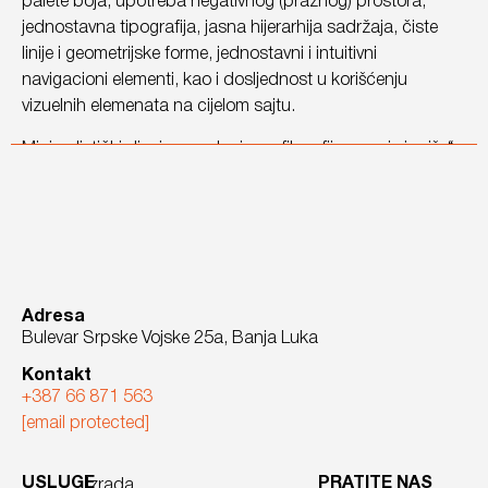
palete boja, upotreba negativnog (praznog) prostora,
jednostavna tipografija, jasna hijerarhija sadržaja, čiste
linije i geometrijske forme, jednostavni i intuitivni
navigacioni elementi, kao i dosljednost u korišćenju
vizuelnih elemenata na cijelom sajtu.
Minimalistički dizajn se oslanja na filozofiju „manje je više“,
što znači da se pažljivo biraju samo oni elementi koji su
zaista neophodni, dok se svi suvišni detalji
izbjegavaju.Jedan od najubjedljivijih argumenata u prilog
minimalističkog web dizajna je to što
omogućava
sadržaju da zaista dođe do izražaja.
Zato je
jednostavan dizajn sajta prvi izbor mnogih umjetnika i
Adresa
fotografa. Oni žele da njihov kreativni sadržaj bude u
Bulevar Srpske Vojske 25a, Banja Luka
centru pažnje, a ne dizajnerski elementi sajta.
Kontakt
+387 66 871 563
[email protected]
USLUGE
PRATITE NAS
Izrada