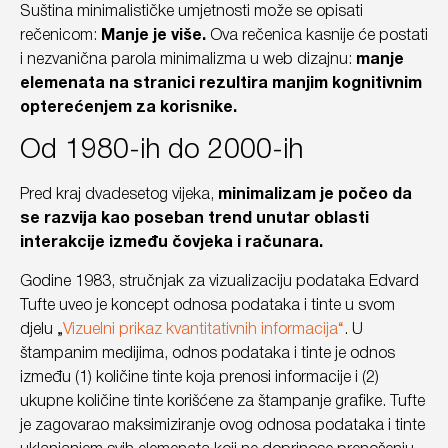
Suština minimalističke umjetnosti može se opisati
rečenicom:
Manje je više.
Ova rečenica kasnije će postati
i nezvanična parola minimalizma u web dizajnu:
manje
elemenata na stranici rezultira manjim kognitivnim
opterećenjem za korisnike.
Od 1980-ih do 2000-ih
Pred kraj dvadesetog vijeka,
minimalizam je počeo da
se razvija kao poseban trend unutar oblasti
interakcije između čovjeka i računara.
Godine 1983, stručnjak za vizualizaciju podataka Edvard
Tufte uveo je koncept odnosa podataka i tinte u svom
djelu „
Vizuelni prikaz kvantitativnih informacija“
. U
štampanim medijima, odnos podataka i tinte je odnos
između (1) količine tinte koja prenosi informacije i (2)
ukupne količine tinte korišćene za štampanje grafike. Tufte
je zagovarao maksimiziranje ovog odnosa podataka i tinte