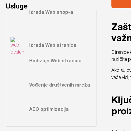
Usluge
Izrada Web shop-a
Zašt
važ
Izrada Web stranica
Stranice 
različite
Redizajn Web stranica
Ako su ov
veće vidl
Vođenje društvenih mreža
Klju
proi
AEO optimizacija