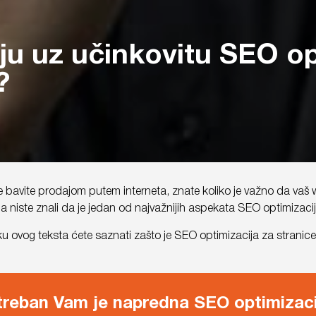
u uz učinkovitu SEO opt
?
e bavite prodajom putem interneta, znate koliko je važno da vaš 
 niste znali da je jedan od najvažnijih aspekata SEO optimizacij
u ovog teksta ćete saznati zašto je SEO optimizacija za stranice 
treban Vam je napredna SEO optimizaci