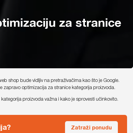
imizaciju za stranice
web shop bude vidljiv na pretraživačima kao što je Google.
e zapravo optimizacija za stranice kategorija proizvoda.
kategorija proizvoda važna i kako je sprovesti učinkovito.
ja?
Zatraži ponudu