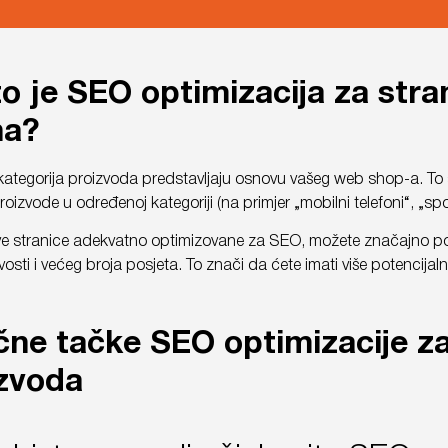
o je SEO optimizacija za stra
na?
kategorija proizvoda predstavljaju osnovu vašeg web shop-a. To s
 proizvode u određenoj kategoriji (na primjer „mobilni telefoni“, „
e stranice adekvatno optimizovane za SEO, možete značajno pobo
jivosti i većeg broja posjeta. To znači da ćete imati više potenci
čne tačke SEO optimizacije za
zvoda