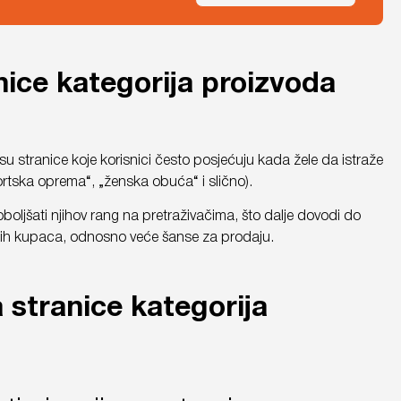
nice kategorija proizvoda
u stranice koje korisnici često posjećuju kada žele da istraže
sportska oprema“, „ženska obuća“ i slično).
ljšati njihov rang na pretraživačima, što dalje dovodi do
jalnih kupaca, odnosno veće šanse za prodaju.
 stranice kategorija