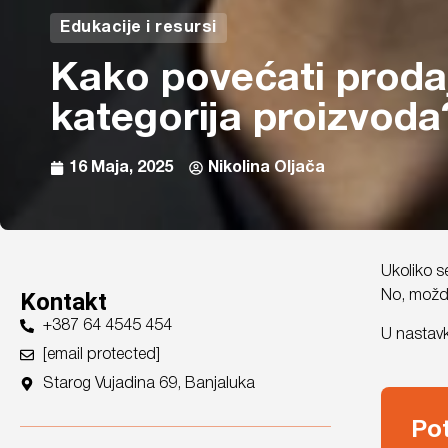
Edukacije i resursi
Kako povećati prodaj
kategorija proizvoda
16 Maja, 2025
Nikolina Oljača
Ukoliko s
Kontakt
No, možda
+387 64 4545 454
U nastavk
[email protected]
Starog Vujadina 69, Banjaluka
Po