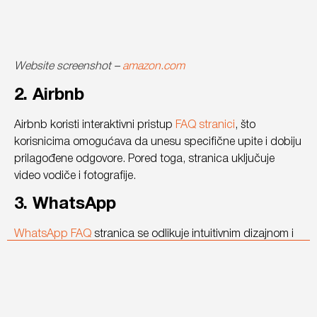
Website screenshot –
amazon.com
2. Airbnb
Airbnb koristi interaktivni pristup
FAQ stranici
, što
korisnicima omogućava da unesu specifične upite i dobiju
prilagođene odgovore. Pored toga, stranica uključuje
video vodiče i fotografije.
3. WhatsApp
WhatsApp FAQ
stranica se odlikuje intuitivnim dizajnom i
jasnom organizacijom sadržaja. Pitanja su jasno i logično
grupisana, što korisnicima omogućava da brzo pronađu
specifične informacije.
Svaki odgovor je jasan, sa detaljnim uputstvima, a često