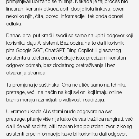
primjenjivali ubrzano se mijenja. Nekada je taj proces bio
linearan: korisnik otkuca upit, dobije listu linkova, otvori
nekoliko njih, čita, poredi informacije i tek onda donosi
odluku.
Danas je taj put kraći i svodi se samo na upit i odgovor koji
korisniku daju AI sistemi. Bez obzira na to da li korisnik
pita Google SGE, ChatGPT, Bing Copilot ili glasovnog
asistenta u telefonu, on očekuje isto: precizan i koristan
odgovor odmah, bez dodatnog pretraživanja i bez
otvaranja stranica.
Ta promjena je suštinska. Ona ne utiče samo na tehniku
pretrage, već i na način na koji svi oni koji imaju online
biznis moraju razmišljati o vidljivosti i sadržaju.
U vremenu kada AI sistemi nude odgovore na sve
pretrage, pitanje više nije kako će vas tražilica rangirati, već
da li će vaš sadržaj biti izabran kao pouzdan izvor iz kojeg
asistenti crpe informacije kako bi korisniku dali odgovor.