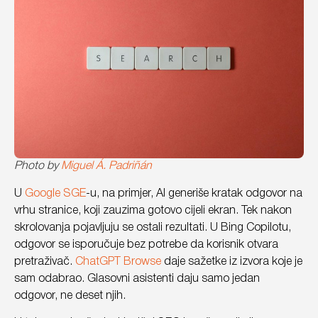
Photo by
Miguel Á. Padriñán
U
Google SGE
-u, na primjer, AI generiše kratak odgovor na
vrhu stranice, koji zauzima gotovo cijeli ekran. Tek nakon
skrolovanja pojavljuju se ostali rezultati. U Bing Copilotu,
odgovor se isporučuje bez potrebe da korisnik otvara
pretraživač.
ChatGPT Browse
daje sažetke iz izvora koje je
sam odabrao. Glasovni asistenti daju samo jedan
odgovor, ne deset njih.