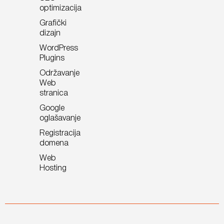
objavljuje detaljne vodiče, tehničke članke i objašnjenja
optimizacija
procesa, vrlo lako može postati primarni izvor informacija
Grafički
za AI asistente, što značajno povećava povjerenje
dizajn
potencijalnih klijenata.
WordPress
Plugins
Održavanje
Web
stranica
Google
oglašavanje
Registracija
domena
Web
Hosting
Photo by
FreeBoilerGrants