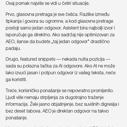
Ovaj pomak najviše se vidi u četiri situacije.
Prvo, glasovna pretraga je sve češća. Razlike između
tipkanja i govora su ogromne, a kod glasovne pretrage
postoji samo jedan odgovor. Asistent bira najbolji izvor i
isporučuje ga direktno. Ako sadržaj nije optimizovan za
AEO, šanse da budete „taj jedan odgovor” drastično
padaju.
Drugo, featured snippets — nekada nulta pozicija —
sada su polazna tačka za AI odgovore. Ako AI ne može
lako izvući jasan i potpun odgovor iz vašeg teksta, neće
ga koristiti.
Treće, korisničko ponašanje se nepovratno promijenilo.
Ljudi više nemaju strpljenja za dugotrajno traženje
informacija. Žele jasno objašnjenje, bez suvišnih digresija i
bez deset tabova. AEO je direktan odgovor na takvo
ponašanje.