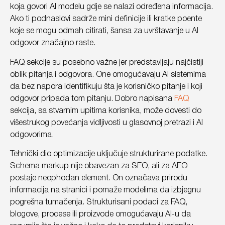
koja govori AI modelu gdje se nalazi određena informacija.
Ako ti podnaslovi sadrže mini definicije ili kratke poente
koje se mogu odmah citirati, šansa za uvrštavanje u AI
odgovor značajno raste.
FAQ sekcije su posebno važne jer predstavljaju najčistiji
oblik pitanja i odgovora. One omogućavaju AI sistemima
da bez napora identifikuju šta je korisničko pitanje i koji
odgovor pripada tom pitanju. Dobro napisana
FAQ
sekcija, sa stvarnim upitima korisnika, može dovesti do
višestrukog povećanja vidljivosti u glasovnoj pretrazi i AI
odgovorima.
Tehnički dio optimizacije uključuje strukturirane podatke.
Schema markup nije obavezan za SEO, ali za AEO
postaje neophodan element. On označava prirodu
informacija na stranici i pomaže modelima da izbjegnu
pogrešna tumačenja. Strukturisani podaci za FAQ,
blogove, procese ili proizvode omogućavaju AI-u da