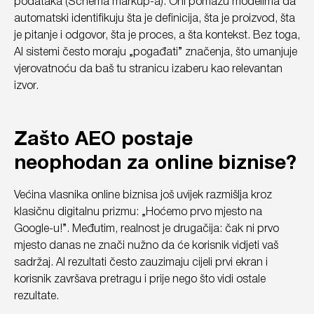
podataka (Schema markup-a). Oni pomažu modelima da
automatski identifikuju šta je definicija, šta je proizvod, šta
je pitanje i odgovor, šta je proces, a šta kontekst. Bez toga,
AI sistemi često moraju „pogađati” značenja, što umanjuje
vjerovatnoću da baš tu stranicu izaberu kao relevantan
izvor.
Zašto AEO postaje
neophodan za online biznise?
Većina vlasnika online biznisa još uvijek razmišlja kroz
klasičnu digitalnu prizmu: „Hoćemo prvo mjesto na
Google-u!”. Međutim, realnost je drugačija: čak ni prvo
mjesto danas ne znači nužno da će korisnik vidjeti vaš
sadržaj. AI rezultati često zauzimaju cijeli prvi ekran i
korisnik završava pretragu i prije nego što vidi ostale
rezultate.