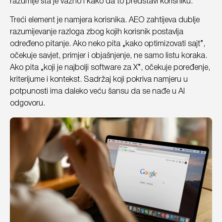
razumije šta je važno i kako da to predstavi korisniku.
Treći element je namjera korisnika. AEO zahtijeva dublje
razumijevanje razloga zbog kojih korisnik postavlja
određeno pitanje. Ako neko pita „kako optimizovati sajt”,
očekuje savjet, primjer i objašnjenje, ne samo listu koraka.
Ako pita „koji je najbolji software za X”, očekuje poređenje,
kriterijume i kontekst. Sadržaj koji pokriva namjeru u
potpunosti ima daleko veću šansu da se nađe u AI
odgovoru.