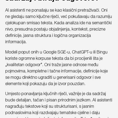
AI asistenti ne ponašaju se kao klasični pretraživači. Oni
ne gledaju samo ključne riječi, već pokušavaju da razumiju
cjelokupan smisao teksta. Kada analiza ide na semantički
nivo, presudna postaju objašnjenja, kontekst, precizne
definicije, jasna struktura i logična organizacija
informacija.
Modeli poput onih u Google SGE-u, ChatGPT-u ili Bingu
koriste ogromne korpuse teksta da bi procijenili šta je
„kvalitetan odgovor”. Oni traže jasne odnose među
pojmovima, kompletne i tačne informacije, definicije koje
se mogu direktno ugraditi u generisani odgovor i sve
elemente koji pokazuju da je izvor pouzdan.
Umjesto ponavljanja ključnih riječi, važnije je da sadržaj
bude detaljan, tačan i pisan prirodnim jezikom. AI asistenti
nagrađuju tekstove koji su strukturisani, s jasnim
podnaslovima koji razdvajaju tematske cjeline i daju