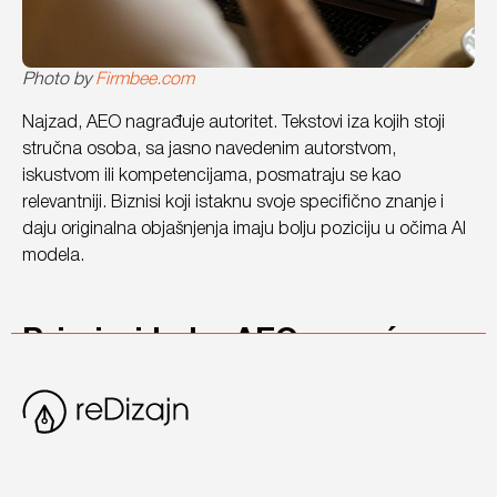
Photo by
Firmbee.com
Najzad, AEO nagrađuje autoritet. Tekstovi iza kojih stoji
stručna osoba, sa jasno navedenim autorstvom,
iskustvom ili kompetencijama, posmatraju se kao
relevantniji. Biznisi koji istaknu svoje specifično znanje i
daju originalna objašnjenja imaju bolju poziciju u očima AI
modela.
Primjeri kako AEO povećava
vidljivost i kredibilitet
Promjena u načinu pretrage stvara nove prilike, posebno
za manje brendove koji ranije nisu mogli da se takmiče s
velikima. AEO omogućava da kvalitet odgovora pobijedi