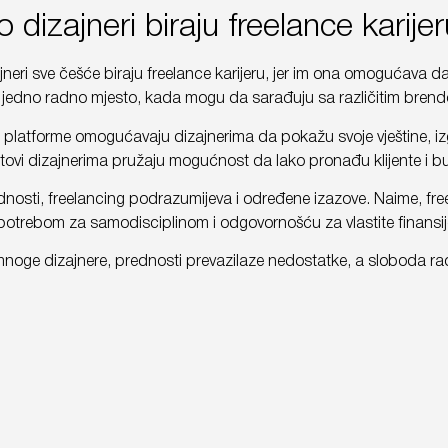
 dizajneri biraju freelance karije
neri sve češće biraju freelance karijeru, jer im ona omogućava da 
 jedno radno mjesto, kada mogu da sarađuju sa različitim brend
 platforme omogućavaju dizajnerima da pokažu svoje vještine, izg
jtovi dizajnerima pružaju mogućnost da lako pronađu klijente i b
nosti, freelancing podrazumijeva i određene izazove. Naime, fr
potrebom za samodisciplinom i odgovornošću za vlastite finansi
mnoge dizajnere, prednosti prevazilaze nedostatke, a sloboda rada