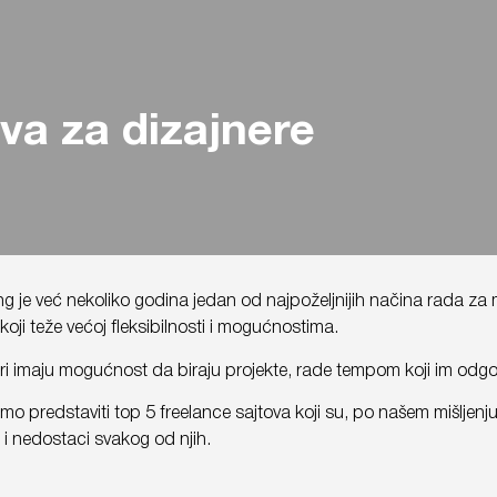
va za dizajnere
ng je već nekoliko godina jedan od najpoželjnijih načina rada za m
 koji teže većoj fleksibilnosti i mogućnostima.
ri imaju mogućnost da biraju projekte, rade tempom koji im odgov
o predstaviti top 5 freelance sajtova koji su, po našem mišljenju,
 i nedostaci svakog od njih.