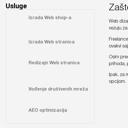
Usluge
Zašto
Izrada Web shop-a
Web dizaj
vezuju za
Freelance
Izrada Web stranica
ovakvi sa
Osim pred
Redizajn Web stranica
prihoda, 
Ipak, za 
opcijom.
Vođenje društvenih mreža
AEO optimizacija