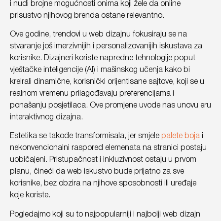
i nudi brojne mogućnosti onima koji žele da online
prisustvo njihovog brenda ostane relevantno.
Ove godine, trendovi u web dizajnu fokusiraju se na
stvaranje još imerzivnijih i personalizovanijih iskustava za
korisnike. Dizajneri koriste napredne tehnologije poput
vještačke inteligencije (AI) i mašinskog učenja kako bi
kreirali dinamične, korisnički orijentisane sajtove, koji se u
realnom vremenu prilagođavaju preferencijama i
ponašanju posjetilaca. Ove promjene uvode nas unovu eru
interaktivnog dizajna.
Estetika se takođe transformisala, jer smjele
palete boja
i
nekonvencionalni raspored elemenata na stranici postaju
uobičajeni. Pristupačnost i inkluzivnost ostaju u prvom
planu, čineći da web iskustvo bude prijatno za sve
korisnike, bez obzira na njihove sposobnosti ili uređaje
koje koriste.
Pogledajmo koji su to najpopularniji i najbolji web dizajn