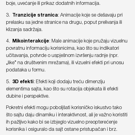
boje, uvećanje ili prikaz dodatnih informacija.
3.
Tranzicije stranica
: Animacije koje se dešavaju pri
prelasku sa jedne stranice na drugu, poput prelivanja ili
klizanja sadržaja.
4.
Mikointerakcije
: Male animacije koje pružaju vizuelnu
povratnu informaciju korisnicima, kao što su indikatori
učitavanja, potvrde o uspješnom izvršenju radnje (npr.
„like” na društvenim mrežama), ili vizuelni efekti pri unosu
podataka u formu.
5.
3D efekti
: Efekti koji dodaju treću dimenziju
elementima sajta, kao što su rotacija objekata ili efekti
dubine i perspektive.
Pokretni efekti mogu poboljšati korisničko iskustvo tako
što sajtu daju dinamiku i interaktivnost, ali je važno koristiti
ih pažljivo kako bi se izbjeglo vizuelno preopterećenje
korisnika i osiguralo da sajt ostane pristupačan i brz.