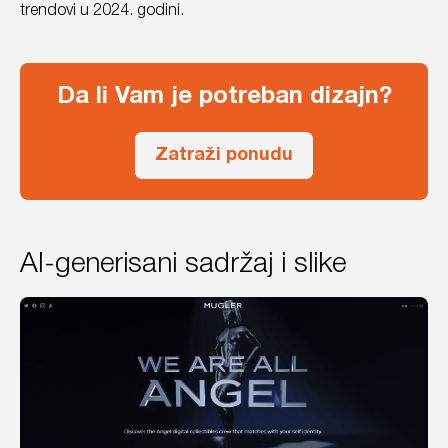
trendovi u 2024. godini.
Da li Vam je potreban dizajn?
Zatraži ponudu
AI-generisani sadržaj i slike