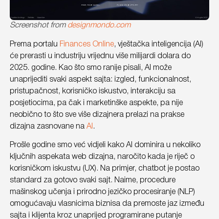
Screenshot from
designmondo.com
Prema portalu
Finances Online
, vještačka inteligencija (AI)
će prerasti u industriju vrijednu više milijardi dolara do
2025. godine. Kao što smo ranije pisali, AI može
unaprijediti svaki aspekt sajta: izgled, funkcionalnost,
pristupačnost, korisničko iskustvo, interakciju sa
posjetiocima, pa čak i marketinške aspekte, pa nije
neobično to što sve više dizajnera prelazi na prakse
dizajna zasnovane na
AI
.
Prošle godine smo već vidjeli kako AI dominira u nekoliko
ključnih aspekata web dizajna, naročito kada je riječ o
korisničkom iskustvu (UX). Na primjer, chatbot je postao
standard za gotovo svaki sajt. Naime, procedure
mašinskog učenja i prirodno jezičko procesiranje (NLP)
omogućavaju vlasnicima biznisa da premoste jaz između
sajta i klijenta kroz unaprijed programirane putanje