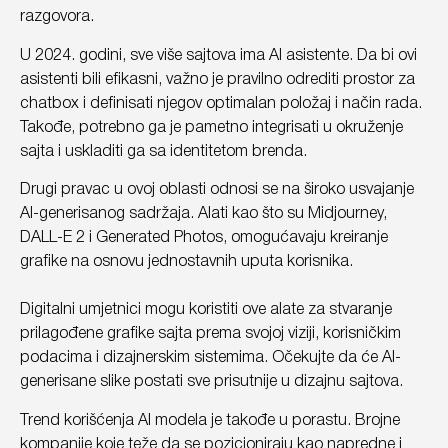
razgovora.
U 2024. godini, sve više sajtova ima AI asistente. Da bi ovi
asistenti bili efikasni, važno je pravilno odrediti prostor za
chatbox i definisati njegov optimalan položaj i način rada.
Takođe, potrebno ga je pametno integrisati u okruženje
sajta i uskladiti ga sa identitetom brenda.
Drugi pravac u ovoj oblasti odnosi se na široko usvajanje
AI-generisanog sadržaja. Alati kao što su Midjourney,
DALL-E 2 i Generated Photos, omogućavaju kreiranje
grafike na osnovu jednostavnih uputa korisnika.
Digitalni umjetnici mogu koristiti ove alate za stvaranje
prilagođene grafike sajta prema svojoj viziji, korisničkim
podacima i dizajnerskim sistemima. Očekujte da će AI-
generisane slike postati sve prisutnije u dizajnu sajtova.
Trend korišćenja AI modela je takođe u porastu. Brojne
kompanije koje teže da se pozicioniraju kao napredne i