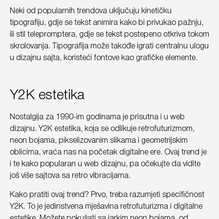
Neki od popularnih trendova uključuju kinetičku
tipografiju, gdje se tekst animira kako bi privukao pažnju,
ili stil telepromptera, gdje se tekst postepeno otkriva tokom
skrolovanja. Tipografija može takođe igrati centralnu ulogu
u dizajnu sajta, koristeći fontove kao grafičke elemente.
Y2K estetika
Nostalgija za 1990-im godinama je prisutna i u web
dizajnu. Y2K estetika, koja se odlikuje retrofuturizmom,
neon bojama, pikselizovanim slikama i geometrijskim
oblicima, vraća nas na početak digitalne ere. Ovaj trend je
i te kako popularan u web dizajnu, pa očekujte da vidite
još više sajtova sa retro vibracijama.
Kako pratiti ovaj trend? Prvo, treba razumjeti specifičnost
Y2K. To je jedinstvena mješavina retrofuturizma i digitalne
estetike. Možete pokušati sa jarkim neon bojama, od