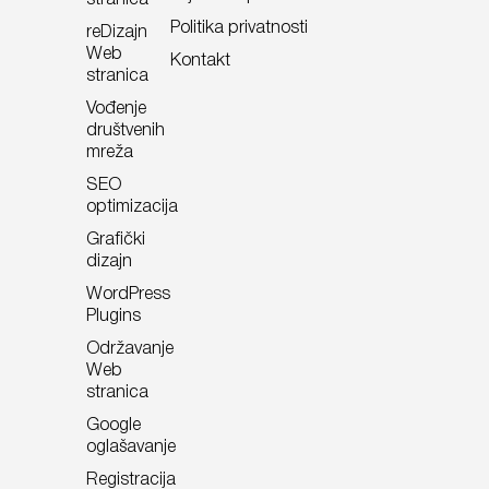
Politika privatnosti
reDizajn
Web
Kontakt
stranica
Vođenje
društvenih
mreža
Website screenshot –
brutalistwebsites.com
SEO
optimizacija
Na kraju, kombinujte moderne animacije i retro elemente
Grafički
poput pikselizovanih ili slika niske rezolucije i rudimentarne
dizajn
animacije. Sve začinite odgovarajućom šemom boja i
WordPress
hromiranim, metalik ili holografskim efektima.
Plugins
Održavanje
Web
Kreativne mogućnosti sa Figma
stranica
alatom
Google
oglašavanje
Kada govorimo o najnovijim trendovima u web dizajnu, ne
Registracija