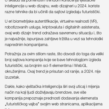
U skladu sa pomenutim trendom korišćenja vještačke
inteligencije u web dizajnu, web dizajneri u 2024. koriste
razne tehnike da bi učinili da sajtovi izgledaju futuristički.
U eri biometrijske autentifikacije, virtuelne realnosti (VR),
robotizovanih usluga, kriptovaluta i digitalnih asistenata,
ovaj web dizajn trend odražava savremenu situaciju i, što
je najvažnije, ispunjava zahtjeve tržišta u vezi sa tehnološki
naprednim kompanijama.
Potražnja za ovim stilom raste, što dovodi do toga da veliki
broj sajtova kompanija koje se bave tehnologijom izgleda
futuristički, sa brojnim sci-fi elementima i WebGL
okruženjima. Ovaj trend je prisutan od ranije, a 2024. nije
izuzetak.
Dakle, kako vještačka inteligencija širi svoj uticaj i mijenja
način na koji ljudi doživljavaju brendove, sve više
kompanija prepoznaje prednosti dodavanja elemenata
„futurističkog vajba” svojim web stranicama, aplikacijama